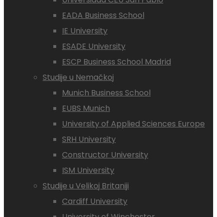
EADA Business School
IE University
ESADE University
ESCP Business School Madrid
Studije u Nemačkoj
Munich Business School
EUBS Munich
University of Applied Sciences Europe
SRH University
Constructor University
ISM University
Studije u Velikoj Britaniji
Cardiff University
University of Winchester