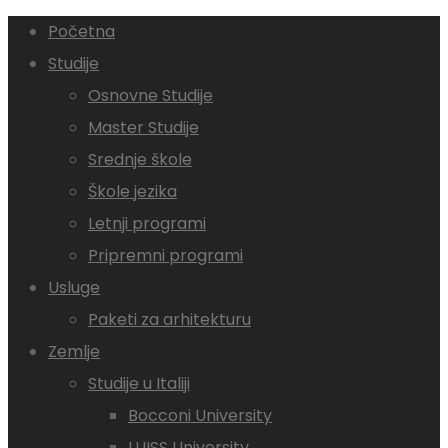
Početna
Studije
Osnovne Studije
Master Studije
Srednje škole
Škole jezika
Letnji programi
Pripremni programi
Usluge
Paketi za arhitekturu
Zemlje
Studije u Italiji
Bocconi University
LUISS University