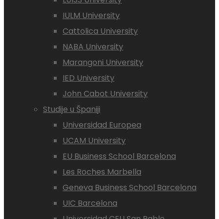
IULM University
Cattolica University
NABA University
Marangoni University
IED University
John Cabot University
Studije u Španiji
Universidad Europea
UCAM University
EU Business School Barcelona
Les Roches Marbella
Geneva Business School Barcelona
UIC Barcelona
Universidad CEU San Pablo