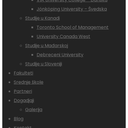
Jönköping University – Švedska
Studije u Kanadi
Toronto School of Management
University Canada West
Studije u Mađarskoj
Debreceni University
Studije u Sloveniji
Fakulteti
Srednje škole
Partneri
Dogadjaji
Galerija
Blog
Kontakt