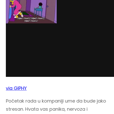
via GIPHY
Početak rada u kompaniji ume da bude jako
stresan. Hvata vas panika, nervoza i