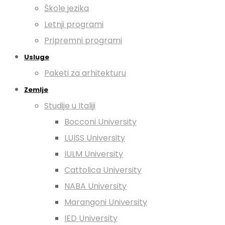
Škole jezika
Letnji programi
Pripremni programi
Usluge
Paketi za arhitekturu
Zemlje
Studije u Italiji
Bocconi University
LUISS University
IULM University
Cattolica University
NABA University
Marangoni University
IED University