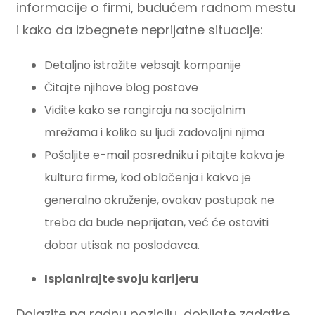
informacije o firmi, budućem radnom mestu
i kako da izbegnete neprijatne situacije:
Detaljno istražite vebsajt kompanije
Čitajte njihove blog postove
Vidite kako se rangiraju na socijalnim
mrežama i koliko su ljudi zadovoljni njima
Pošaljite e-mail posredniku i pitajte kakva je
kultura firme, kod oblačenja i kakvo je
generalno okruženje, ovakav postupak ne
treba da bude neprijatan, već će ostaviti
dobar utisak na poslodavca.
Isplanirajte
svoju karijeru
Dolazite na radnu poziciju, dobijate zadatke