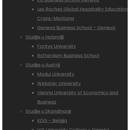
Les Roches Global Hospitality Education
Crans-Montana
Geneva Business School – Geneva
Studije u Holandiji
Fontys University
Rotterdam Business School
Studije u Austriji
Modul University
Webster University
Vienna University of Economics and
Business
Studije u Skandinaviji
KDG – Belgija
VIA University College – Danska