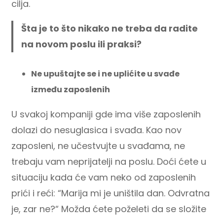
cilja.
Šta je to što nikako ne treba da radite
na novom poslu ili praksi?
Ne upuštajte se i ne uplićite u svađe
između zaposlenih
U svakoj kompaniji gde ima više zaposlenih
dolazi do nesuglasica i svađa. Kao nov
zaposleni, ne učestvujte u svađama, ne
trebaju vam neprijatelji na poslu. Doći ćete u
situaciju kada će vam neko od zaposlenih
prići i reći: “Marija mi je uništila dan. Odvratna
je, zar ne?“ Možda ćete poželeti da se složite