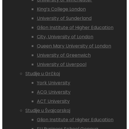
King’s College London
University of Sunderland
Glion Institute of Higher Education
City, University of London
Queen Mary University of London
University of Greenwich
University of Liverpool
Studije u Grčkoj
York University
ACG University
ACT University
Studije u Švajcarskoj
Glion Institute of Higher Education
EU Business School Geneva