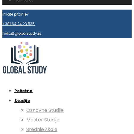
Imate pitanje?
+381 64 24 23 535
hello@globalstudy.rs
Početna
Studije
Osnovne Studije
Master Studije
Srednje škole