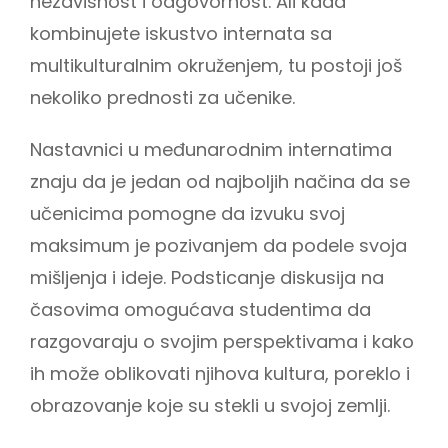
nezavisnost i odgovornost. Ali kada
kombinujete iskustvo internata sa
multikulturalnim okruženjem, tu postoji još
nekoliko prednosti za učenike.
Nastavnici u međunarodnim internatima
znaju da je jedan od najboljih načina da se
učenicima pomogne da izvuku svoj
maksimum je pozivanjem da podele svoja
mišljenja i ideje. Podsticanje diskusija na
časovima omogućava studentima da
razgovaraju o svojim perspektivama i kako
ih može oblikovati njihova kultura, poreklo i
obrazovanje koje su stekli u svojoj zemlji.