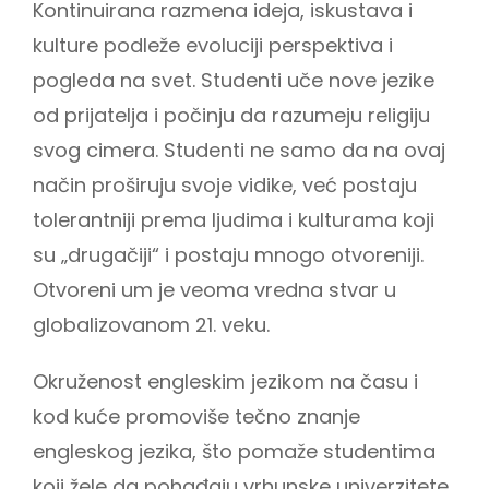
Kontinuirana razmena ideja, iskustava i
kulture podleže evoluciji perspektiva i
pogleda na svet. Studenti uče nove jezike
od prijatelja i počinju da razumeju religiju
svog cimera. Studenti ne samo da na ovaj
način proširuju svoje vidike, već postaju
tolerantniji prema ljudima i kulturama koji
su „drugačiji“ i postaju mnogo otvoreniji.
Otvoreni um je veoma vredna stvar u
globalizovanom 21. veku.
Okruženost engleskim jezikom na času i
kod kuće promoviše tečno znanje
engleskog jezika, što pomaže studentima
koji žele da pohađaju vrhunske univerzitete