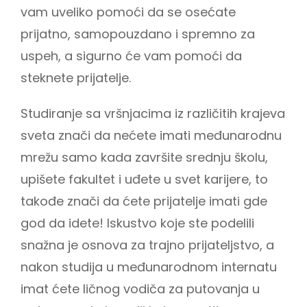
vam uveliko pomoći da se osećate
prijatno, samopouzdano i spremno za
uspeh, a sigurno će vam pomoći da
steknete prijatelje.
Studiranje sa vršnjacima iz različitih krajeva
sveta znači da nećete imati međunarodnu
mrežu samo kada završite srednju školu,
upišete fakultet i uđete u svet karijere, to
takođe znači da ćete prijatelje imati gde
god da idete! Iskustvo koje ste podelili
snažna je osnova za trajno prijateljstvo, a
nakon studija u međunarodnom internatu
imat ćete ličnog vodiča za putovanja u