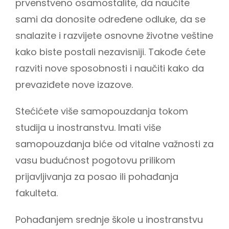
prvenstveno osamostalite, da naučite
sami da donosite određene odluke, da se
snalazite i razvijete osnovne životne veštine
kako biste postali nezavisniji. Takođe ćete
razviti nove sposobnosti i naučiti kako da
prevaziđete nove izazove.
Stećićete više samopouzdanja tokom
studija u inostranstvu. Imati više
samopouzdanja biće od vitalne važnosti za
vasu budućnost pogotovu prilikom
prijavljivanja za posao ili pohađanja
fakulteta.
Pohađanjem srednje škole u inostranstvu