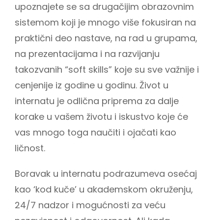
upoznajete se sa drugačijim obrazovnim
sistemom koji je mnogo više fokusiran na
praktični deo nastave, na rad u grupama,
na prezentacijama i na razvijanju
takozvanih “soft skills” koje su sve važnije i
cenjenije iz godine u godinu. Život u
internatu je odlična priprema za dalje
korake u vašem životu i iskustvo koje će
vas mnogo toga naučiti i ojačati kao
ličnost.
Boravak u internatu podrazumeva osećaj
kao ‘kod kuče’ u akademskom okruženju,
24/7 nadzor i mogućnosti za veću