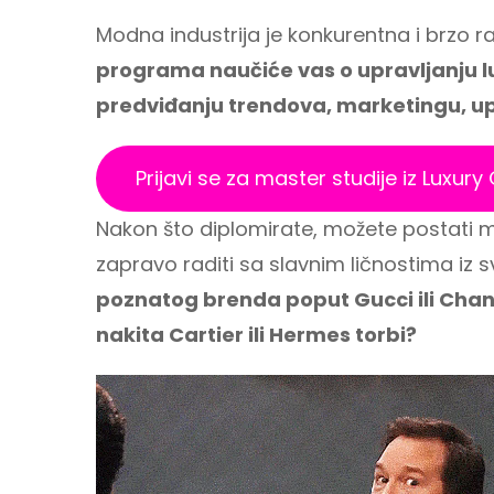
Modna industrija je konkurentna i brzo r
programa naučiće vas o upravljanju 
predviđanju trendova, marketingu, u
Prijavi se za master studije iz Lux
Nakon što diplomirate, možete postati m
zapravo raditi sa slavnim ličnostima iz
poznatog brenda poput Gucci ili Chane
nakita Cartier ili Hermes torbi?