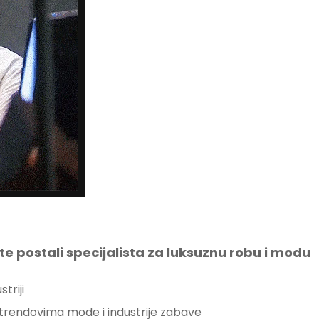
e postali specijalista za luksuznu robu i modu
triji
im trendovima mode i industrije zabave