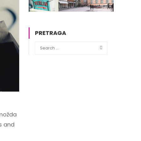
PRETRAGA
 možda
ds and