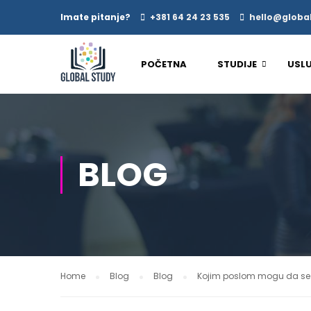
Imate pitanje?
+381 64 24 23 535
hello@global
POČETNA
STUDIJE
USL
BLOG
Home
Blog
Blog
Kojim poslom mogu da se 