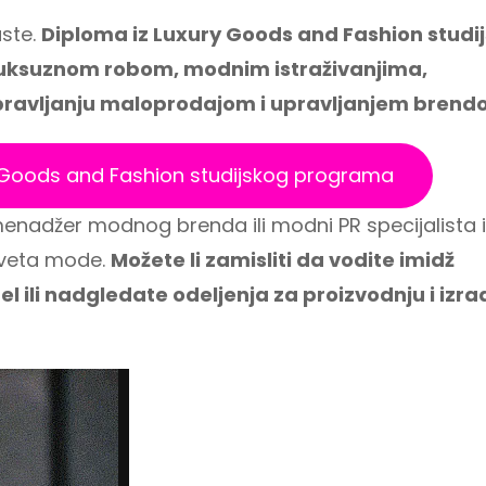
aste.
Diploma iz Luxury Goods and Fashion studi
luksuznom robom, modnim istraživanjima,
pravljanju maloprodajom i upravljanjem brend
ury Goods and Fashion studijskog programa
enadžer modnog brenda ili modni PR specijalista i
 sveta mode.
Možete li zamisliti da vodite imidž
l ili nadgledate odeljenja za proizvodnju i izra