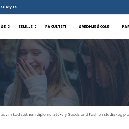
study.rs
UGE
ZEMLJE
FAKULTETI
SREDNJE ŠKOLE
PA
bavim kad steknem diplomu iz Luxury Goods and Fashion studijskog p