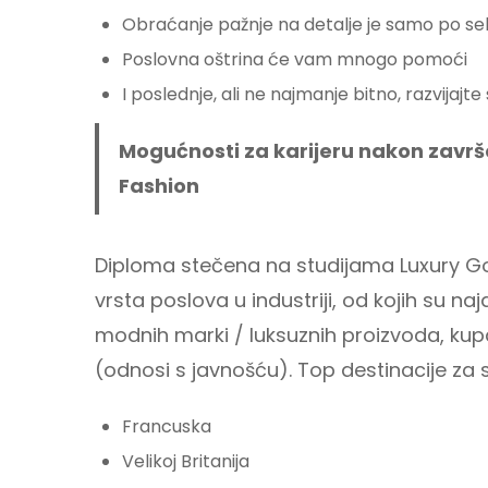
Obraćanje pažnje na detalje je samo po seb
Poslovna oštrina će vam mnogo pomoći
I poslednje, ali ne najmanje bitno, razvijaj
Mogućnosti za karijeru nakon zavr
Fashion
Diploma stečena na studijama Luxury Go
vrsta poslova u industriji, od kojih su 
modnih marki / luksuznih proizvoda, kup
(odnosi s javnošću). Top destinacije za
Francuska
Velikoj Britanija