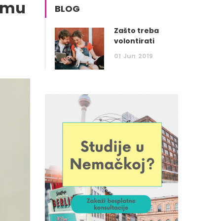
omu
BLOG
Zašto treba
volontirati
01
Jun
2019