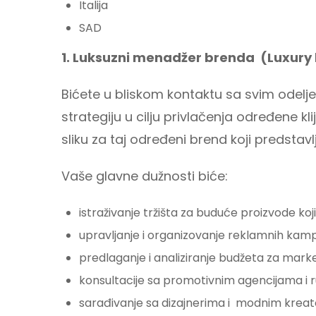
Italija
SAD
1. Luksuzni menadžer brenda (Luxur
Bićete u bliskom kontaktu sa svim odeljen
strategiju u cilju privlačenja određene kl
sliku za taj određeni brend koji predstavlja
Vaše glavne dužnosti biće:
istraživanje tržišta za buduće proizvode koj
upravljanje i organizovanje reklamnih kam
predlaganje i analiziranje budžeta za mar
konsultacije sa promotivnim agencijama i
sarađivanje sa dizajnerima i modnim krea