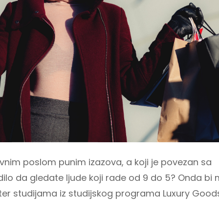
ativnim poslom punim izazova, a koji je povezan sa
ilo da gledate ljude koji rade od 9 do 5? Onda bi
ster studijama iz studijskog programa Luxury Goo