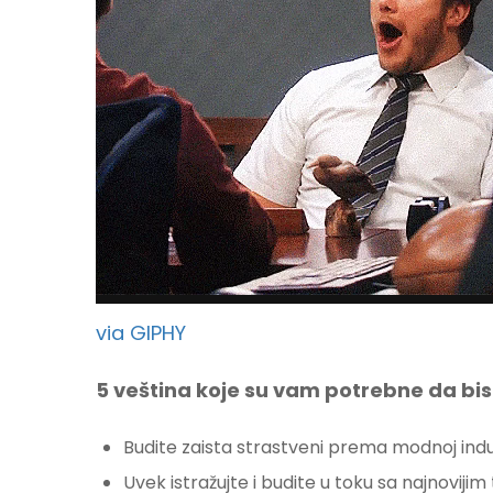
via GIPHY
5 veština koje su vam potrebne da bist
Budite zaista strastveni prema modnoj indus
Uvek istražujte i budite u toku sa najnovij