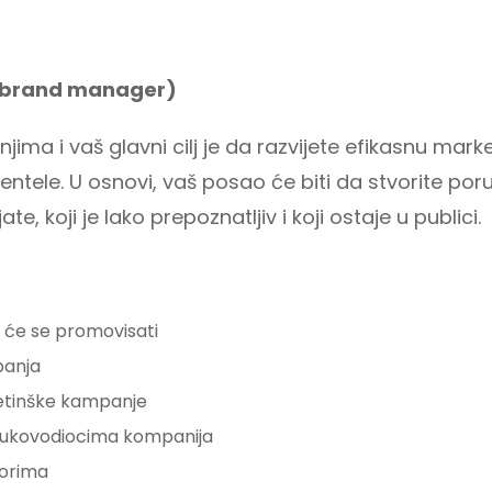
y brand manager)
jima i vaš glavni cilj je da razvijete efikasnu mark
ijentele. U osnovi, vaš posao će biti da stvorite poru
te, koji je lako prepoznatljiv i koji ostaje u publici.
i će se promovisati
panja
ketinške kampanje
 rukovodiocima kompanija
torima