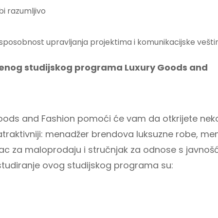
i razumljivo
te sposobnost upravljanja projektima i komunikacijske vešti
šenog studijskog programa Luxury Goods and
ods and Fashion pomoći će vam da otkrijete neko
najatraktivniji: menadžer brendova luksuzne robe, m
ac za maloprodaju i stručnjak za odnose s javnoš
 studiranje ovog studijskog programa su: