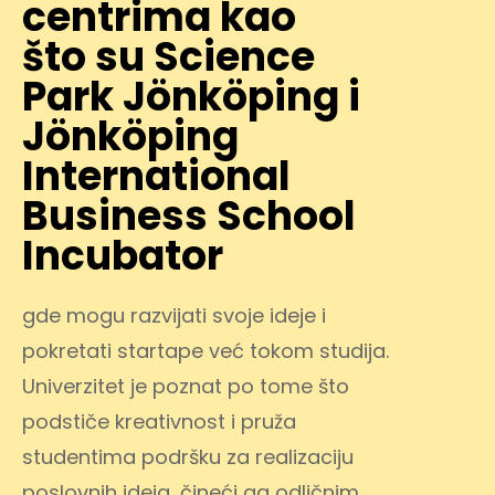
centrima kao
što su Science
Park Jönköping i
Jönköping
International
Business School
Incubator
gde mogu razvijati svoje ideje i
pokretati startape već tokom studija.
Univerzitet je poznat po tome što
podstiče kreativnost i pruža
studentima podršku za realizaciju
poslovnih ideja, čineći ga odličnim