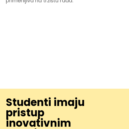
primenljiva na tržištu rada.
Studenti imaju
pristup
inovativnim