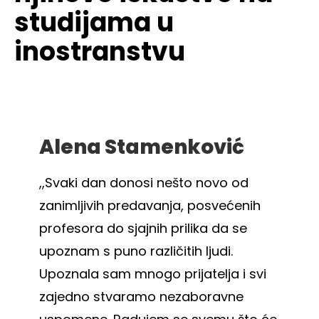
studijama u
inostranstvu
Alena Stamenković
Bo
,,Svaki dan donosi nešto novo od
,,Be
zanimljivih predavanja, posvećenih
mogla
profesora do sjajnih prilika da se
na fa
upoznam s puno različitih ljudi.
studi
Upoznala sam mnogo prijatelja i svi
odet
zajedno stvaramo nezaboravne
SA