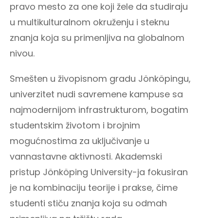
pravo mesto za one koji žele da studiraju
u multikulturalnom okruženju i steknu
znanja koja su primenljiva na globalnom
nivou.
Smešten u živopisnom gradu Jönköpingu,
univerzitet nudi savremene kampuse sa
najmodernijom infrastrukturom, bogatim
studentskim životom i brojnim
mogućnostima za uključivanje u
vannastavne aktivnosti. Akademski
pristup Jönköping University-ja fokusiran
je na kombinaciju teorije i prakse, čime
studenti stiču znanja koja su odmah