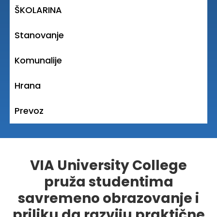
ŠKOLARINA
|
Stanovanje
|
Komunalije
|
Hrana
|
Prevoz
|
VIA University College
pruža studentima
savremeno obrazovanje i
priliku da razviju praktične