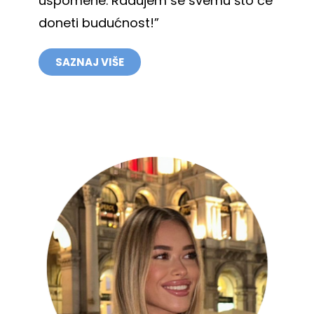
uspomene. Radujem se svemu što će
doneti budućnost!”
SAZNAJ VIŠE