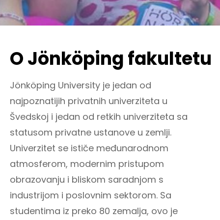
O Jönköping fakultetu
Jönköping University je jedan od
najpoznatijih privatnih univerziteta u
Švedskoj i jedan od retkih univerziteta sa
statusom privatne ustanove u zemlji.
Univerzitet se ističe međunarodnom
atmosferom, modernim pristupom
obrazovanju i bliskom saradnjom s
industrijom i poslovnim sektorom. Sa
studentima iz preko 80 zemalja, ovo je