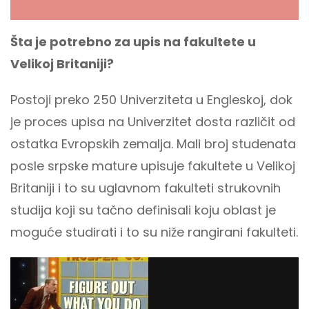
Šta je potrebno za upis na fakultete u
Velikoj Britaniji?
Postoji preko 250 Univerziteta u Engleskoj, dok
je proces upisa na Univerzitet dosta različit od
ostatka Evropskih zemalja. Mali broj studenata
posle srpske mature upisuje fakultete u Velikoj
Britaniji i to su uglavnom fakulteti strukovnih
studija koji su tačno definisali koju oblast je
moguće studirati i to su niže rangirani fakulteti.