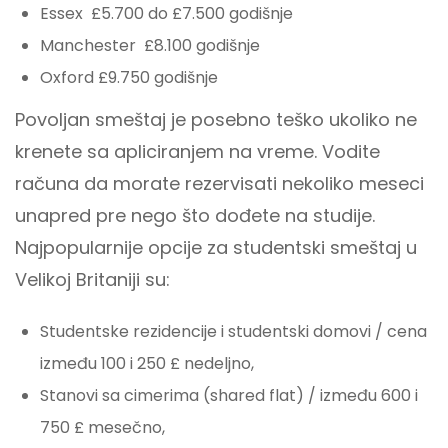
Essex £5.700 do £7.500 godišnje
Manchester £8.100 godišnje
Oxford £9.750 godišnje
Povoljan smeštaj je posebno teško ukoliko ne
krenete sa apliciranjem na vreme. Vodite
računa da morate rezervisati nekoliko meseci
unapred pre nego što dođete na studije.
Najpopularnije opcije za studentski smeštaj u
Velikoj Britaniji su:
Studentske rezidencije i studentski domovi / cena
između 100 i 250 £ nedeljno,
Stanovi sa cimerima (shared flat) / između 600 i
750 £ mesečno,