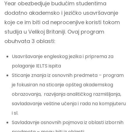
Year obezbedjuje budućim studentima
dodatno akademsko i jezičko usavršavanje
koje ce im biti od neprocenjive koristi tokom
studija u Velikoj Britaniji. Ovaj program
obuhvata 3 oblasti:
Usavršavanje engleskog jezika i priprema za
polaganje IELTS ispita
Sticanje znanja iz osnovnih predmeta – program
je fokusiran na sticanje opšteg akademskog
obrazovanja, razvijanja analitičkog razmišljanja,
savladavanje veštine učenja i rada na kompjuteru
i sl.
Savladavnje osnovnih pojmova iz oblasti izbornih
predmeta – mogu biti iz oblasti: