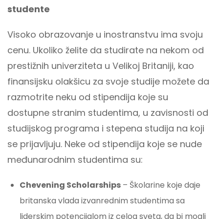
studente
Visoko obrazovanje u inostranstvu ima svoju
cenu. Ukoliko želite da studirate na nekom od
prestižnih univerziteta u Velikoj Britaniji, kao
finansijsku olakšicu za svoje studije možete da
razmotrite neku od stipendija koje su
dostupne stranim studentima, u zavisnosti od
studijskog programa i stepena studija na koji
se prijavljuju. Neke od stipendija koje se nude
međunarodnim studentima su:
Chevening Scholarships
– Školarine koje daje
britanska vlada izvanrednim studentima sa
liderskim potencijalom iz celog sveta, da bi mogli