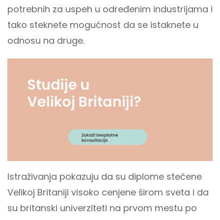
potrebnih za uspeh u određenim industrijama i
tako steknete mogućnost da se istaknete u
odnosu na druge.
Istraživanja pokazuju da su diplome stečene
Velikoj Britaniji visoko cenjene širom sveta i da
su britanski univerziteti na prvom mestu po