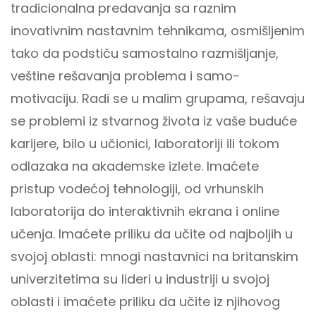
tradicionalna predavanja sa raznim
inovativnim nastavnim tehnikama, osmišljenim
tako da podstiču samostalno razmišljanje,
veštine rešavanja problema i samo-
motivaciju. Radi se u malim grupama, rešavaju
se problemi iz stvarnog života iz vaše buduće
karijere, bilo u učionici, laboratoriji ili tokom
odlazaka na akademske izlete. Imaćete
pristup vodećoj tehnologiji, od vrhunskih
laboratorija do interaktivnih ekrana i online
učenja. Imaćete priliku da učite od najboljih u
svojoj oblasti: mnogi nastavnici na britanskim
univerzitetima su lideri u industriji u svojoj
oblasti i imaćete priliku da učite iz njihovog