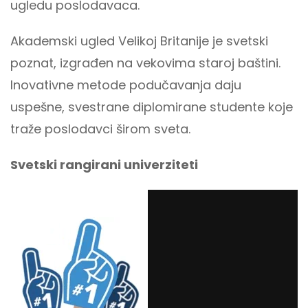
ugledu poslodavaca.
Akademski ugled Velikoj Britanije je svetski
poznat, izgrađen na vekovima staroj baštini.
Inovativne metode podučavanja daju
uspešne, svestrane diplomirane studente koje
traže poslodavci širom sveta.
Svetski rangirani univerziteti