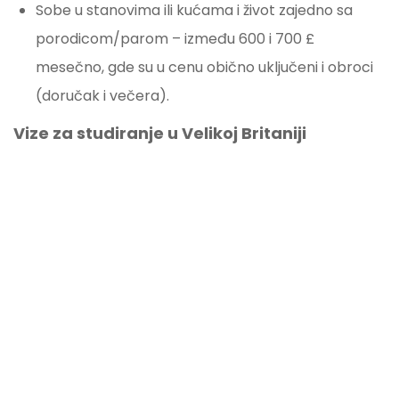
Sobe u stanovima ili kućama i život zajedno sa
porodicom/parom – između 600 i 700 £
mesečno, gde su u cenu obično uključeni i obroci
(doručak i večera).
Vize za studiranje u Velikoj Britaniji