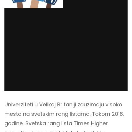
Univerziteti u Velikoj Britaniji zauzimaju visoko
mesto na svetskim rang listama. Tokom 2018.
godine, Svetska rang lista Times Higher