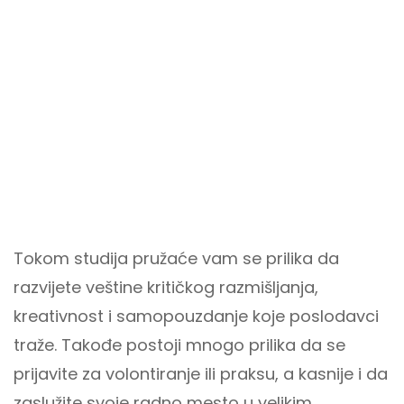
Tokom studija pružaće vam se prilika da
razvijete veštine kritičkog razmišljanja,
kreativnost i samopouzdanje koje poslodavci
traže. Takođe postoji mnogo prilika da se
prijavite za volontiranje ili praksu, a kasnije i da
zaslužite svoje radno mesto u velikim