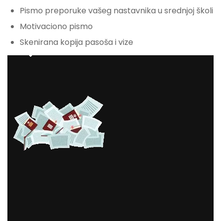
Pismo preporuke vašeg nastavnika u srednjoj školi
Motivaciono pismo
Skenirana kopija pasoša i vize