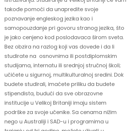
takođe pomoći da unapredite svoje
poznavanje engleskog jezika kao i
samopouzdanje pri govoru stranog jezika, što
je jako cenjeno kod poslodavaca širom sveta.
Bez obzira na razlog koji vas dovede i da li
studirate na osnovnima ili postdiplomskim
studijama, internatu ili srednjoj stručnoj školi;
učićete u sigurnoj, multikulturalnoj sredini. Dok
budete studirali, imaćete priliku da budete
stipendista, budući da sve obrazovne
institucije u Velikoj Britaniji imaju sistem
podrške za svoje učenike. Sa cenama nižim
nego u Australiji i SAD-u i programima u
trajanju od tri godine, možete uživati u