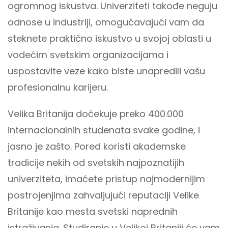
ogromnog iskustva. Univerziteti takođe neguju
odnose u industriji, omogućavajući vam da
steknete praktično iskustvo u svojoj oblasti u
vodećim svetskim organizacijama i
uspostavite veze kako biste unapredili vašu
profesionalnu karijeru.
Velika Britanija dočekuje preko 400.000
internacionalnih studenata svake godine, i
jasno je zašto. Pored koristi akademske
tradicije nekih od svetskih najpoznatijih
univerziteta, imaćete pristup najmodernijim
postrojenjima zahvaljujući reputaciji Velike
Britanije kao mesta svetski naprednih
istraživanja. Studiranje u Velikoj Britaniji će vam