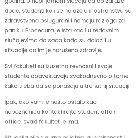
godina. U neprijatnom slučaju da do zaraze
dođe, studenti koji se nalaze u inostranstvu su
zdravstveno osiugurani i nemaju razloga za
paniku. Procedura je ista kao i u redovnim
slučajevima do sada kada su dolazili u
situacije da im je narušeno zdravlje.
Svi fakulteti su izuzetno revnosni i svoje
studente obaveštavaju svakodnevno o tome
kako treba da se ponašaju u trenutnij situaciji.
Ipak, ako vam je nešto ostalo kao
nepoznanica kontaktirajte student affair
office, svaki fakultet je ima.
Situacija nije sigurno prijatna, ali smirenost i