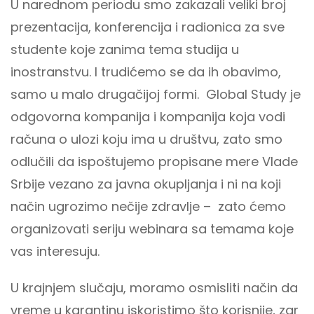
U narednom periodu smo zakazali veliki broj
prezentacija, konferencija i radionica za sve
studente koje zanima tema studija u
inostranstvu. I trudićemo se da ih obavimo,
samo u malo drugačijoj formi. Global Study je
odgovorna kompanija i kompanija koja vodi
računa o ulozi koju ima u društvu, zato smo
odlučili da ispoštujemo propisane mere Vlade
Srbije vezano za javna okupljanja i ni na koji
način ugrozimo nečije zdravlje – zato ćemo
organizovati seriju webinara sa temama koje
vas interesuju.
U krajnjem slučaju, moramo osmisliti način da
vreme u karantinu iskoristimo što korisnije, zar