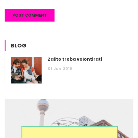
BLOG
Zašto treba volontirati
01
Jun
2019