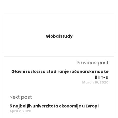
Globalstudy
Previous post
Glavni razlozi za studiranje računarske nauke
ili IT-a
March 16, 2020
Next post
5 najboljih univerziteta ekonomije u Evropi
April 2, 2020