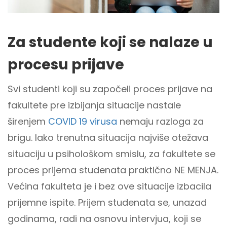
Za studente koji se nalaze u
procesu prijave
Svi studenti koji su započeli proces prijave na
fakultete pre izbijanja situacije nastale
širenjem
COVID 19 virusa
nemaju razloga za
brigu. Iako trenutna situacija najviše otežava
situaciju u psihološkom smislu, za fakultete se
proces prijema studenata praktično NE MENJA.
Većina fakulteta je i bez ove situacije izbacila
prijemne ispite. Prijem studenata se, unazad
godinama, radi na osnovu intervjua, koji se