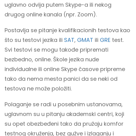
uglavno odvija putem Skype-a ili nekog
drugog online kanala (npr. Zoom).
Postavlja se pitanje kvalifikacionih testova kao
što su testovi jezika ili
SAT
,
GMAT
ili
GRE
test.
Svi testovi se mogu takođe pripremati
bezbedno, online. Škole jezika nude
individualne ili online Skype časove pripreme
tako da nema mesta panici da se neki od
testova ne može položiti.
Polaganje se radi u posebnim ustanovama,
uglavnom su u pitanju akademski centri, koji
su opet obezbeđeni tako da pružaju komfor
testnog okruženja, bez gužve i izlaganju i