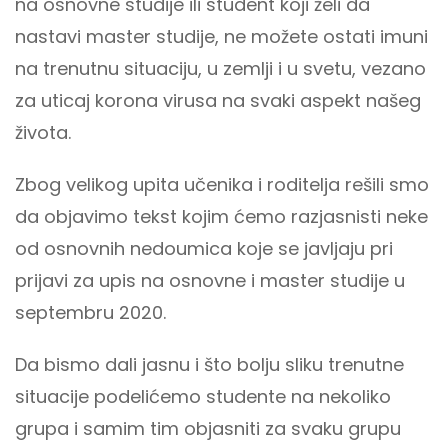
na osnovne studije ili student koji želi da
nastavi master studije, ne možete ostati imuni
na trenutnu situaciju, u zemlji i u svetu, vezano
za uticaj korona virusa na svaki aspekt našeg
života.
Zbog velikog upita učenika i roditelja rešili smo
da objavimo tekst kojim ćemo razjasnisti neke
od osnovnih nedoumica koje se javljaju pri
prijavi za upis na osnovne i master studije u
septembru 2020.
Da bismo dali jasnu i što bolju sliku trenutne
situacije podelićemo studente na nekoliko
grupa i samim tim objasniti za svaku grupu