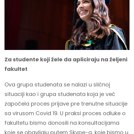
Za studente koji žele da apliciraju na željeni
fakultet
Ova grupa studenata se nalazi u sličnoj
situaciji kao i grupa studenata koja je već
započela proces prijave pre trenutne situacije
sa virusom Covid 19. U praksi proces odluke o
fakultetu bismo donosili na konsultacijama
koje se obavljaju putem Skype-a, koje bismo u