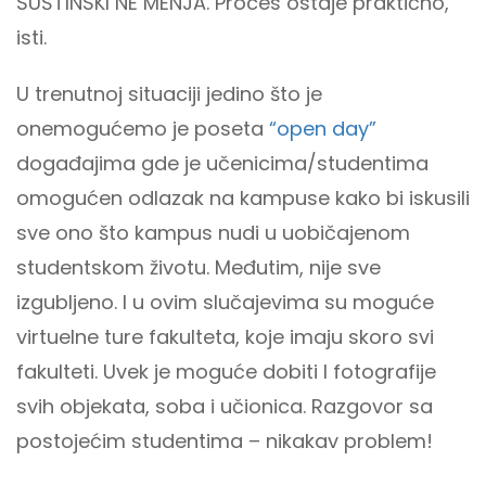
SUŠTINSKI NE MENJA. Proces ostaje praktično,
isti.
U trenutnoj situaciji jedino što je
onemogućemo je poseta
“open day”
događajima gde je učenicima/studentima
omogućen odlazak na kampuse kako bi iskusili
sve ono što kampus nudi u uobičajenom
studentskom životu. Međutim, nije sve
izgubljeno. I u ovim slučajevima su moguće
virtuelne ture fakulteta, koje imaju skoro svi
fakulteti. Uvek je moguće dobiti I fotografije
svih objekata, soba i učionica. Razgovor sa
postojećim studentima – nikakav problem!