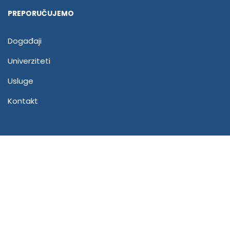
PREPORUČUJEMO
Događaji
Univerziteti
Usluge
Kontakt
Pridruži se našem timu!
Ukoliko želiš da budeš deo Global Study tima, pošalji
nam svoj CV i očekuj naš poziv!
POŠALJI CV