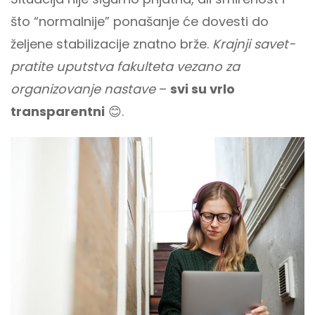
što “normalnije” ponašanje će dovesti do
željene stabilizacije znatno brže.
Krajnji savet-
pratite uputstva fakulteta vezano za
organizovanje nastave
–
svi su vrlo
transparentni
😊.