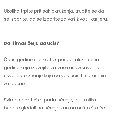
Ukoliko trpite pritisak okruženja, trudite se da
se izborite, da se izborite za vaš život i karijeru.
Da li imaš želju da učiš?
Četiri godine nije kratak period, ali za četiri
godine koje izdvojite za vaše usavršavanje
usvojićete znanje koje će vas učiniti spremnim
za posao.
Svima nam teško pada učenje, ali ukoliko
budete gledali na učenje kao na nešto što će