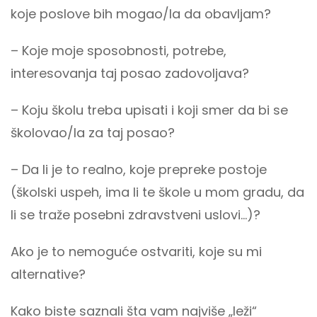
koje poslove bih mogao/la da obavljam?
– Koje moje sposobnosti, potrebe,
interesovanja taj posao zadovoljava?
– Koju školu treba upisati i koji smer da bi se
školovao/la za taj posao?
– Da li je to realno, koje prepreke postoje
(školski uspeh, ima li te škole u mom gradu, da
li se traže posebni zdravstveni uslovi…)?
Ako je to nemoguće ostvariti, koje su mi
alternative?
Kako biste saznali šta vam najviše „leži“