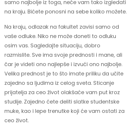
samo najbolje iz toga, neće vam tako izgledati
na kraju. Bićete ponosni na sebe koliko možete.
Na kraju, odlazak na fakultet zavisi samo od
vaše odluke. Niko ne može doneti to odluku
osim vas. Sagledajte situaciju, dobro
razmislite. Sve ima svoje prednosti i mane, ali
čar je videti ono najlepše i izvući ono najbolje.
Velika prednost je to što imate priliku da učite
zajedno sa ljudima iz celog sveta. Sticanje
prijatelja za ceo život olakšaće vam put kroz
studije. Zajedno ćete deliti slatke studentske
muke, kao i lepe trenutke koji će vam ostati za
ceo život.