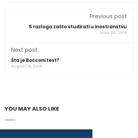
Previous post
5 razloga zašto studirati u inostranstvu
June 20, 2019
Next post
Šta je Bocconi test?
August 15, 2019
YOU MAY ALSO LIKE