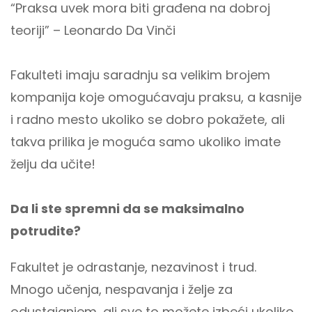
“Praksa uvek mora biti građena na dobroj
teoriji” – Leonardo Da Vinči
Fakulteti imaju saradnju sa velikim brojem
kompanija koje omogućavaju praksu, a kasnije
i radno mesto ukoliko se dobro pokažete, ali
takva prilika je moguća samo ukoliko imate
želju da učite!
Da li ste spremni da se maksimalno
potrudite?
Fakultet je odrastanje, nezavinost i trud.
Mnogo učenja, nespavanja i želje za
odustajanjem, ali sve to možete izbeći ukoliko