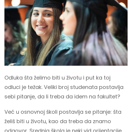
Odluka šta želimo biti u životu i put ka toj
odluci je težak. Veliki broj studenata postavlja
sebi pitanje, da li treba da idem na fakultet?
Već u osnovnoj školi postavlja se pitanje: šta
želiš biti u životu, kao da treba da znamo
odgovor. Srednja škola je neki vid orijentacije