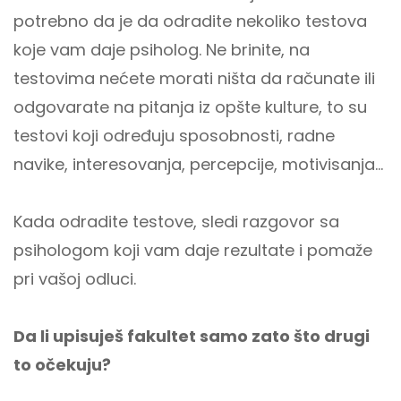
potrebno da je da odradite nekoliko testova
koje vam daje psiholog. Ne brinite, na
testovima nećete morati ništa da računate ili
odgovarate na pitanja iz opšte kulture, to su
testovi koji određuju sposobnosti, radne
navike, interesovanja, percepcije, motivisanja…
Kada odradite testove, sledi razgovor sa
psihologom koji vam daje rezultate i pomaže
pri vašoj odluci.
Da li upisuješ fakultet samo zato što drugi
to očekuju?