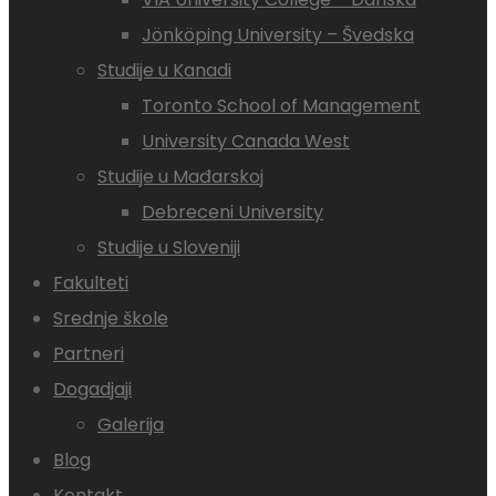
Jönköping University – Švedska
Studije u Kanadi
Toronto School of Management
University Canada West
Studije u Mađarskoj
Debreceni University
Studije u Sloveniji
Fakulteti
Srednje škole
Partneri
Dogadjaji
Galerija
Blog
Kontakt