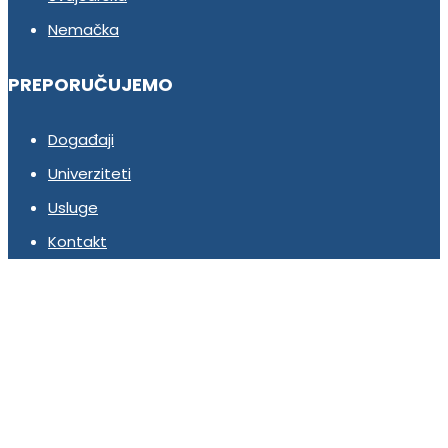
Nemačka
PREPORUČUJEMO
Događaji
Univerziteti
Usluge
Kontakt
Pridruži se našem timu!
Ukoliko želiš da budeš deo Global Study tima,
pošalji nam svoj CV i očekuj naš poziv!