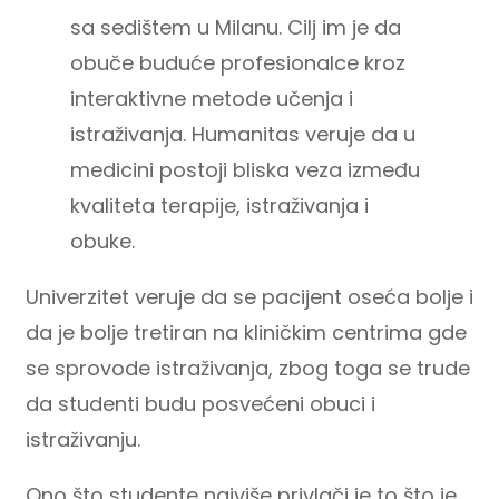
sa sedištem u Milanu. Cilj im je da
obuče buduće profesionalce kroz
interaktivne metode učenja i
istraživanja. Humanitas veruje da u
medicini postoji bliska veza između
kvaliteta terapije, istraživanja i
obuke.
Univerzitet veruje da se pacijent oseća bolje i
da je bolje tretiran na kliničkim centrima gde
se sprovode istraživanja, zbog toga se trude
da studenti budu posvećeni obuci i
istraživanju.
Ono što studente najviše privlači je to što je