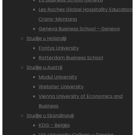
Les Roches Global Hospitality Education
Crans-Montana
Geneva Business School – Geneva
Studije u Holandiji
Fontys University
Rotterdam Business School
Studije u Austriji
Modul University
Webster University
Vienna University of Economics and
Business
Studije u Skandinaviji
KDG – Belgija
VIA University College – Danska