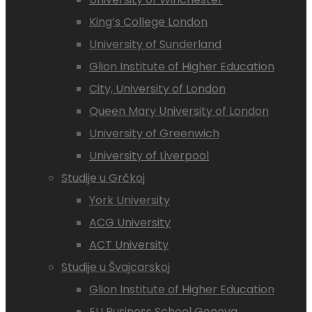
King’s College London
University of Sunderland
Glion Institute of Higher Education
City, University of London
Queen Mary University of London
University of Greenwich
University of Liverpool
Studije u Grčkoj
York University
ACG University
ACT University
Studije u Švajcarskoj
Glion Institute of Higher Education
EU Business School Geneva