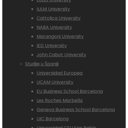
IULM University
Cattolica University
NABA University
Marangoni University
IED University
John Cabot University
Studije u Španiji
Universidad Europea
UCAM University
EU Business School Barcelona
Les Roches Marbella
Geneva Business School Barcelona
UIC Barcelona
Universidad CEU San Pablo