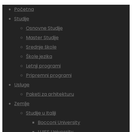
Početna
Studije
Osnovne Studije
Master Studije
Srednje škole
Škole jezika
Letnji programi
Pripremni programi
Usluge
Paketi za arhitekturu
Zemlje
Studije u Italiji
Bocconi University
LUISS University