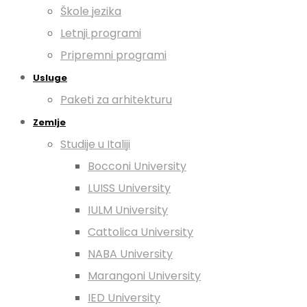
Škole jezika
Letnji programi
Pripremni programi
Usluge
Paketi za arhitekturu
Zemlje
Studije u Italiji
Bocconi University
LUISS University
IULM University
Cattolica University
NABA University
Marangoni University
IED University