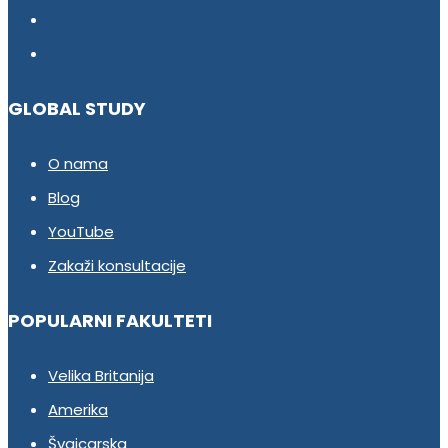
GLOBAL STUDY
O nama
Blog
YouTube
Zakaži konsultacije
POPULARNI FAKULTETI
Velika Britanija
Amerika
Švajcarska