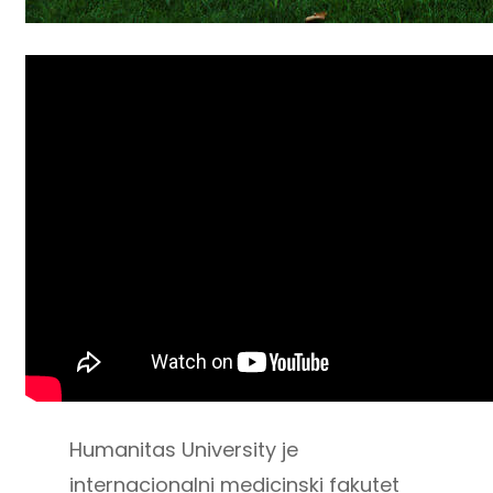
Humanitas University je
internacionalni medicinski fakutet