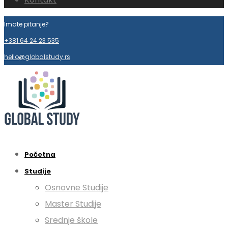
Imate pitanje?
+381 64 24 23 535
hello@globalstudy.rs
Početna
Studije
Osnovne Studije
Master Studije
Srednje škole