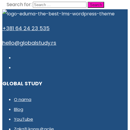
Search for:
+381 64 24 23 535
hello@globalstudy.rs
GLOBAL STUDY
O nama
Blog
YouTube
Zakaži konsultacije