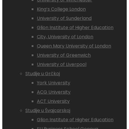
King’s College London
University of Sunderland
Glion Institute of Higher Education
City, University of London
Queen Mary University of London
University of Greenwich
University of Liverpool
Studije u Grčkoj
York University
ACG University
ACT University
Studije u Švajcarskoj
Glion Institute of Higher Education
EU Business School Geneva