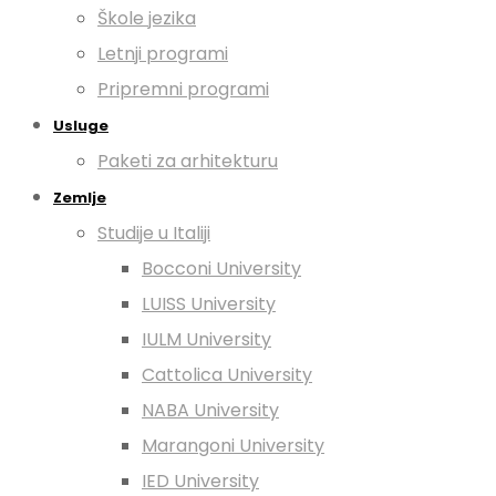
Škole jezika
Letnji programi
Pripremni programi
Usluge
Paketi za arhitekturu
Zemlje
Studije u Italiji
Bocconi University
LUISS University
IULM University
Cattolica University
NABA University
Marangoni University
IED University