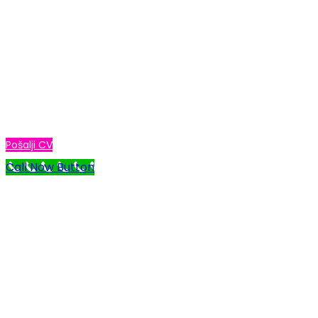
Pridruži se našem timu!
Ukoliko želiš da budeš deo Global Study tima,
pošalji nam svoj CV i očekuj naš poziv!
Pošalji CV
Call Now Button