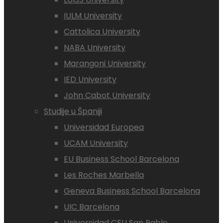
IULM University
Cattolica University
NABA University
Marangoni University
IED University
John Cabot University
Studije u Španiji
Universidad Europea
UCAM University
EU Business School Barcelona
Les Roches Marbella
Geneva Business School Barcelona
UIC Barcelona
Universidad CEU San Pablo