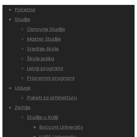
Početna
Studije
Osnovne Studije
Master Studije
Srednje škole
Škole jezika
Letnji programi
Pripremni programi
Usluge
Paketi za arhitekturu
Zemlje
Studije u Italiji
Bocconi University
LUISS University