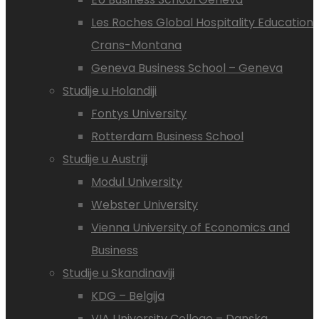
Les Roches Global Hospitality Education
Crans-Montana
Geneva Business School – Geneva
Studije u Holandiji
Fontys University
Rotterdam Business School
Studije u Austriji
Modul University
Webster University
Vienna University of Economics and
Business
Studije u Skandinaviji
KDG – Belgija
VIA University College – Danska