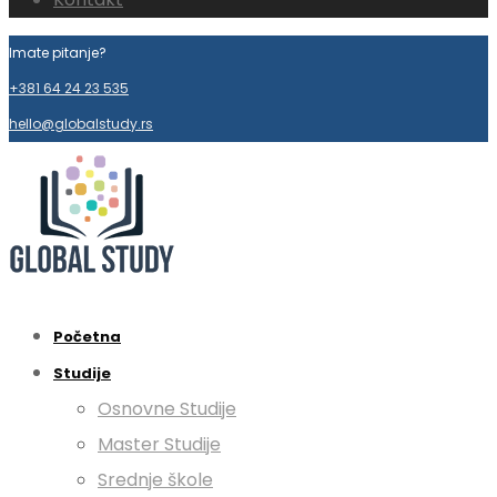
Imate pitanje?
+381 64 24 23 535
hello@globalstudy.rs
Početna
Studije
Osnovne Studije
Master Studije
Srednje škole