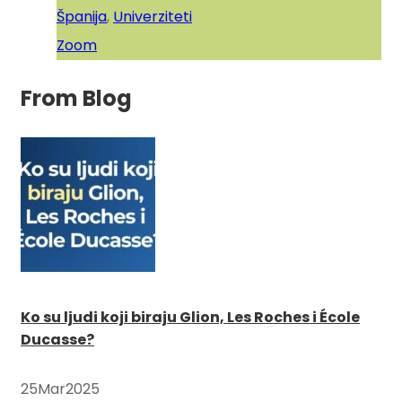
Španija
,
Univerziteti
Zoom
From Blog
Ko su ljudi koji biraju Glion, Les Roches i École
Ducasse?
25
Mar
2025