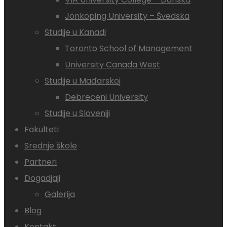
Jönköping University – Švedska
Studije u Kanadi
Toronto School of Management
University Canada West
Studije u Mađarskoj
Debreceni University
Studije u Sloveniji
Fakulteti
Srednje škole
Partneri
Dogadjaji
Galerija
Blog
Kontakt