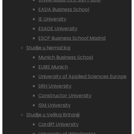
EADA Business School
IE University
ESADE University
ESCP Business School Madrid
Studije u Nemačkoj
Munich Business School
EUBS Munich
University of Applied Sciences Europe
SRH University
Constructor University
ISM University
Studije u Velikoj Britaniji
Cardiff University
University of Winchester